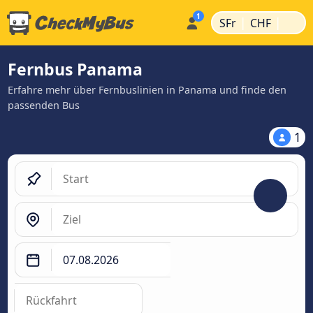
|
|
SFr
CHF
Fernbus Panama
Erfahre mehr über Fernbuslinien in Panama und finde den
passenden Bus
1