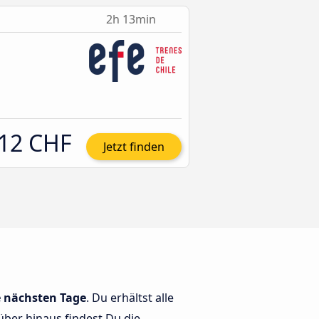
2h 13min
12 CHF
Jetzt finden
e nächsten Tage
. Du erhältst alle
über hinaus findest Du die