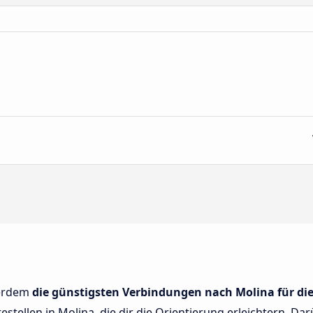
ßerdem
die günstigsten Verbindungen nach Molina für di
tellen in Molina, die dir die Orientierung erleichtern. Dar