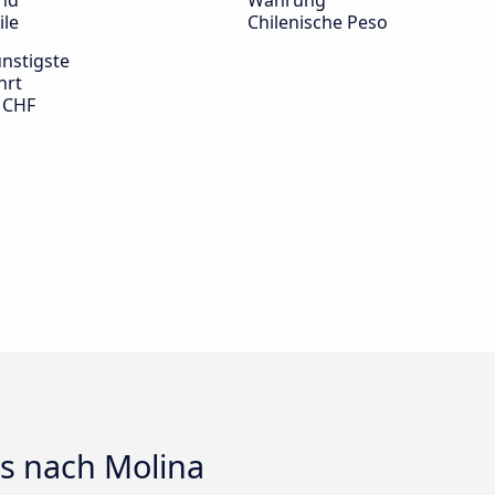
nd
Währung
ile
Chilenische Peso
nstigste
hrt
 CHF
ts nach Molina