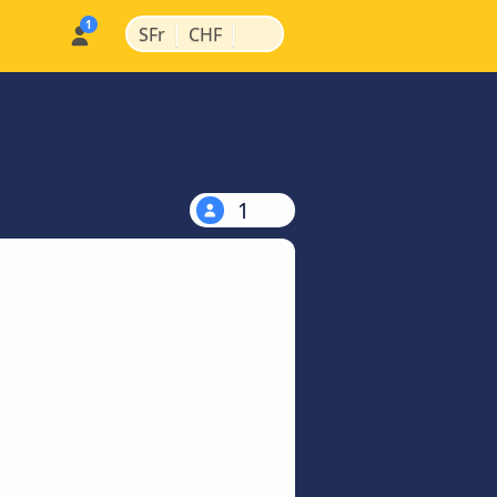
|
|
SFr
CHF
1