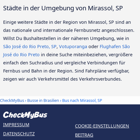
Städte in der Umgebung von Mirassol, SP
Einige weitere Städte in der Region von Mirassol, SP sind an
das nationale und internationale Fernbusnetz angeschlossen.
Willst Du Bushaltestellen in der näheren Umgebung, wie in
São José do Rio Preto, SP
,
Votuporanga
oder
Flughafen São
José do Rio Preto
in deine Suche miteinbeziehen, vergrößere
einfach den Suchradius und vergleiche Verbindungen für
Fernbus und Bahn in der Region. Sind Fahrpläne verfügbar,
zeigen wir auch Verkehrsmittel des Verkehrsverbundes.
CheckMyBus
›
Busse in Brasilien
› Bus nach Mirassol, SP
IMPRESSUM
COOKIE-EINSTELLUNGEN
DATENSCHUTZ
BEITRAG