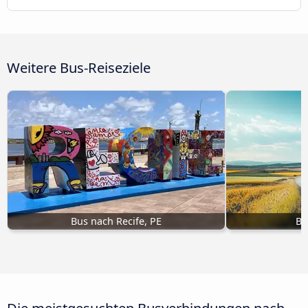
Weitere Bus-Reiseziele
Bus nach Recife, PE
Bu
Die meistgesuchten Busverbindungen nach