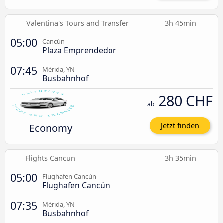
Valentina's Tours and Transfer
3h 45min
05:00
Cancún
Plaza Emprendedor
07:45
Mérida, YN
Busbahnhof
280 CHF
ab
Economy
Jetzt finden
Flights Cancun
3h 35min
05:00
Flughafen Cancún
Flughafen Cancún
07:35
Mérida, YN
Busbahnhof