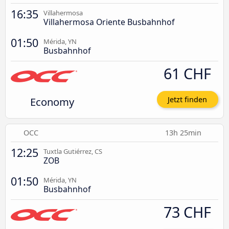
16:35
Villahermosa
Villahermosa Oriente Busbahnhof
01:50
Mérida, YN
Busbahnhof
61 CHF
Economy
Jetzt finden
OCC
13h 25min
12:25
Tuxtla Gutiérrez, CS
ZOB
01:50
Mérida, YN
Busbahnhof
73 CHF