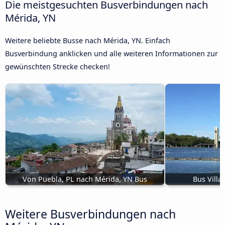
Die meistgesuchten Busverbindungen nach
Mérida, YN
Weitere beliebte Busse nach Mérida, YN. Einfach
Busverbindung anklicken und alle weiteren Informationen zur
gewünschten Strecke checken!
Von Puebla, PL nach Mérida, YN Bus
Bus Villa
Weitere Busverbindungen nach