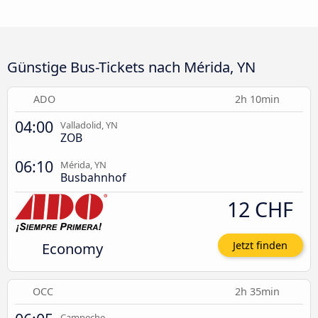
Günstige Bus-Tickets nach Mérida, YN
ADO
2h 10min
04:00
Valladolid, YN
ZOB
06:10
Mérida, YN
Busbahnhof
12 CHF
Economy
Jetzt finden
OCC
2h 35min
Campeche