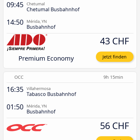
09:45
Chetumal
Chetumal Busbahnhof
14:50
Mérida, YN
Busbahnhof
43 CHF
Premium Economy
Jetzt finden
OCC
9h 15min
16:35
Villahermosa
Tabasco Busbahnhof
01:50
Mérida, YN
Busbahnhof
56 CHF