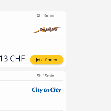
0h 45min
13 CHF
Jetzt finden
5h 15min