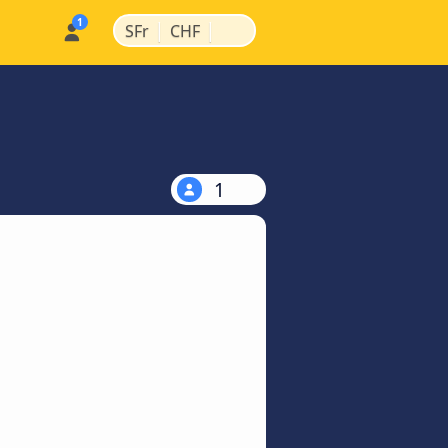
|
|
SFr
CHF
1