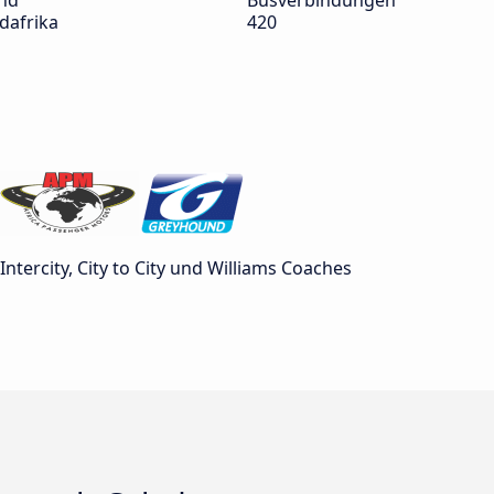
nd
Busverbindungen
dafrika
420
tercity, City to City und Williams Coaches