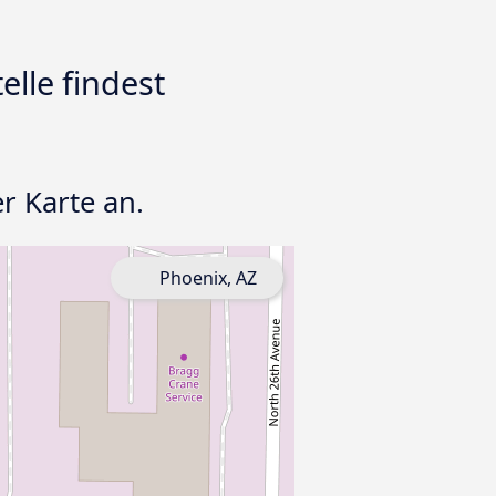
lle findest
er Karte an.
Phoenix, AZ