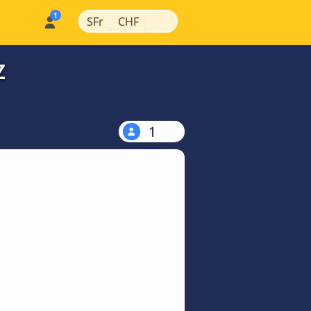
|
|
SFr
CHF
Z
1