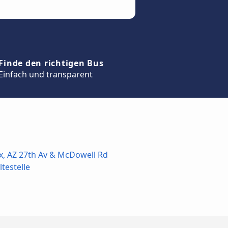
Finde den richtigen Bus
Einfach und transparent
x, AZ 27th Av & McDowell Rd
testelle