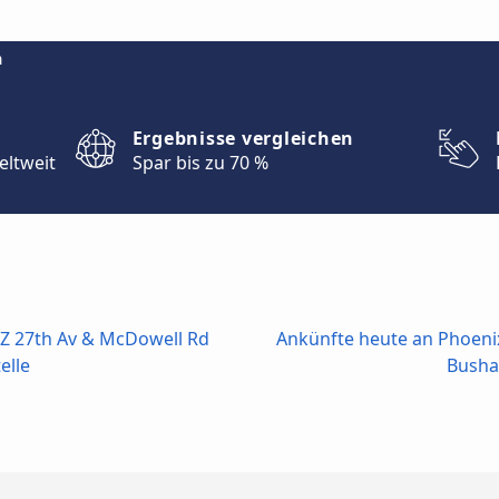
m
Ergebnisse vergleichen
eltweit
Spar bis zu 70 %
AZ 27th Av & McDowell Rd
Ankünfte heute an Phoeni
elle
Bushal