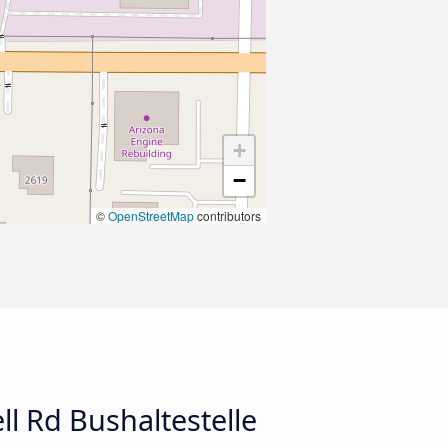
+
−
©
OpenStreetMap
contributors
l Rd Bushaltestelle