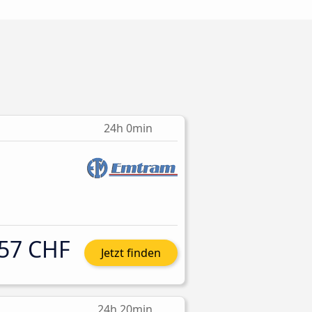
m
24h 0min
57 CHF
Jetzt finden
24h 20min