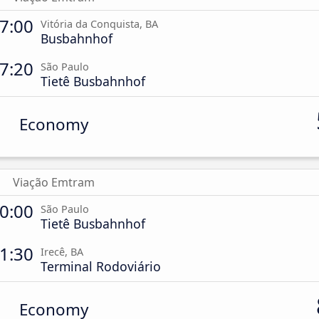
7:00
Vitória da Conquista, BA
Busbahnhof
7:20
São Paulo
Tietê Busbahnhof
Economy
Viação Emtram
0:00
São Paulo
Tietê Busbahnhof
1:30
Irecê, BA
Terminal Rodoviário
Economy