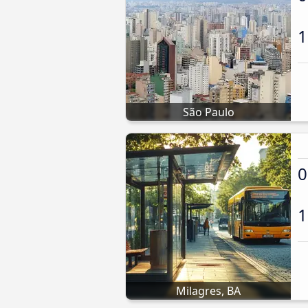
1
São Paulo
0
1
Milagres, BA