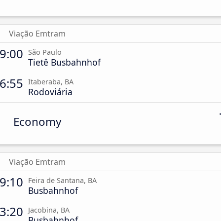
Viação Emtram
9:00
São Paulo
Tietê Busbahnhof
6:55
Itaberaba, BA
Rodoviária
Economy
Viação Emtram
9:10
Feira de Santana, BA
Busbahnhof
3:20
Jacobina, BA
Busbahnhof