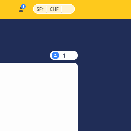
|
|
SFr
CHF
1