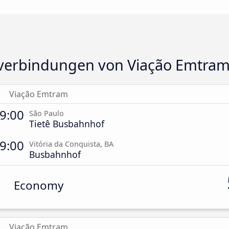
verbindungen von Viação Emtra
Viação Emtram
9:00
São Paulo
Tietê Busbahnhof
9:00
Vitória da Conquista, BA
Busbahnhof
Economy
Viação Emtram