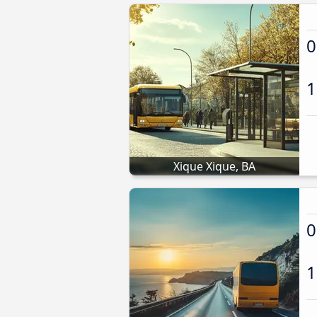
0
1
Xique Xique, BA
0
1