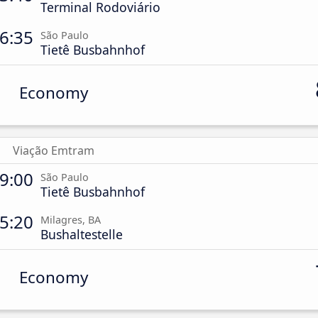
Terminal Rodoviário
6:35
São Paulo
Tietê Busbahnhof
Economy
Viação Emtram
9:00
São Paulo
Tietê Busbahnhof
5:20
Milagres, BA
Bushaltestelle
Economy