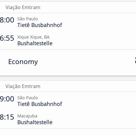
Viação Emtram
8:00
São Paulo
Tietê Busbahnhof
6:55
Xique Xique, BA
Bushaltestelle
Economy
Viação Emtram
9:00
São Paulo
Tietê Busbahnhof
8:15
Macajuba
Bushaltestelle