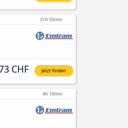
31h 55min
73 CHF
Jetzt finden
4h 10min