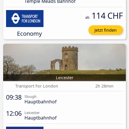
Temple Meads Bahnhof
114 CHF
ab
Jetzt finden
Economy
Leicester
Transport For London
2h 28min
09:38
Slough
Hauptbahnhof
12:06
Leicester
Hauptbahnhof