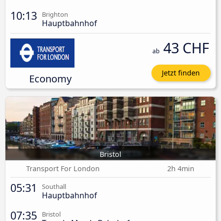
10:13
Brighton
Hauptbahnhof
43 CHF
ab
Jetzt finden
Economy
Bristol
Transport For London
2h 4min
05:31
Southall
Hauptbahnhof
07:35
Bristol