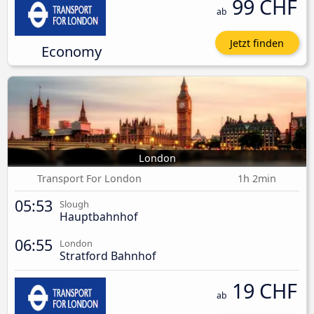
99 CHF
ab
Jetzt finden
Economy
London
Transport For London
1h 2min
05:53
Slough
Hauptbahnhof
06:55
London
Stratford Bahnhof
19 CHF
ab