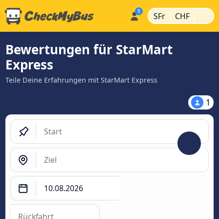
|
|
SFr
CHF
Bewertungen für StarMart
Express
Teile Deine Erfahrungen mit StarMart Express
1