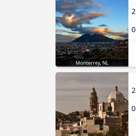
2
0
Monterrey, NL
2
0