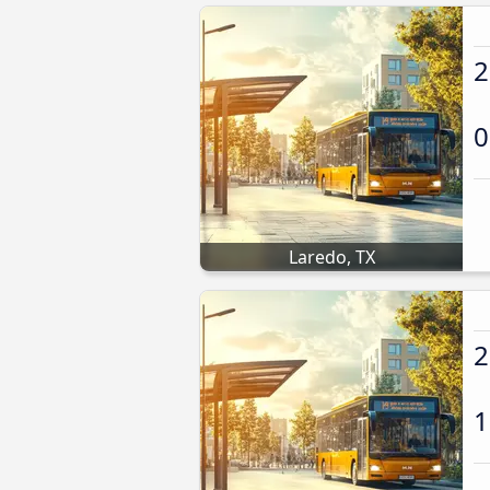
2
0
Laredo, TX
2
1