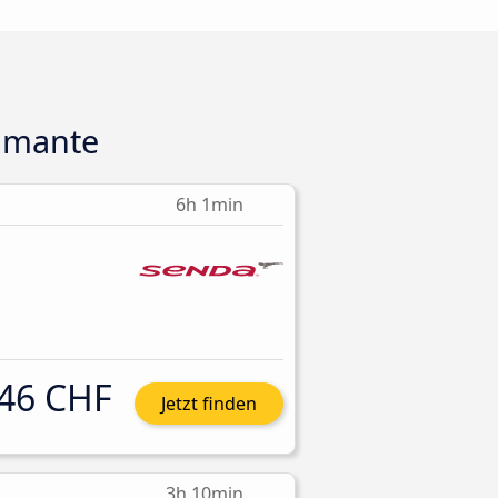
amante
6h 1min
46 CHF
Jetzt finden
3h 10min