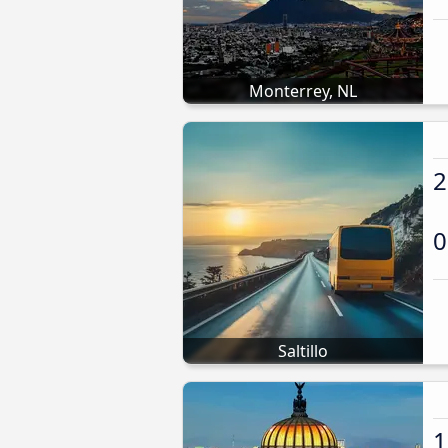
Monterrey, NL
2
0
Saltillo
1