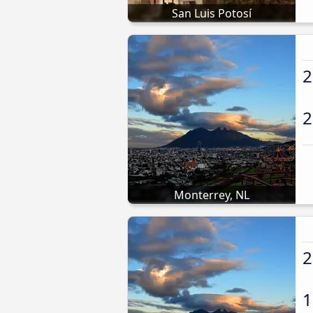
San Luis Potosí
2
2
Monterrey, NL
2
1