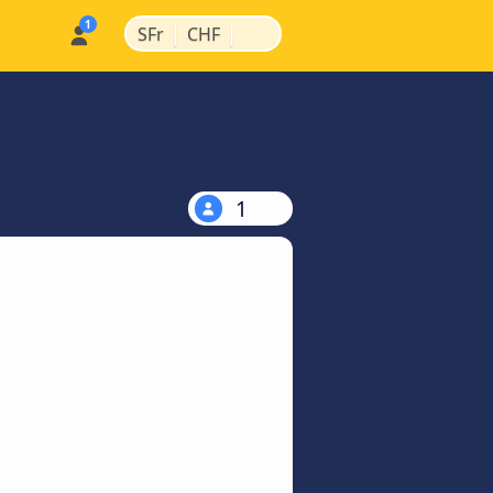
|
|
SFr
CHF
1