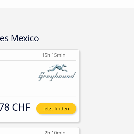
es Mexico
15h 15min
78 CHF
Jetzt finden
2h 10min