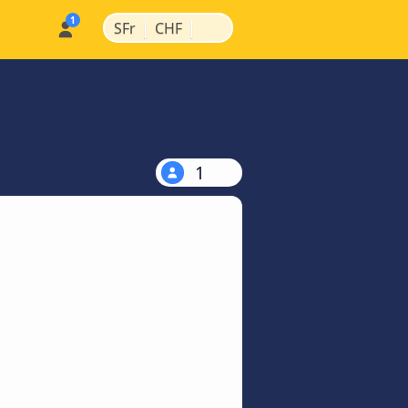
|
|
SFr
CHF
1