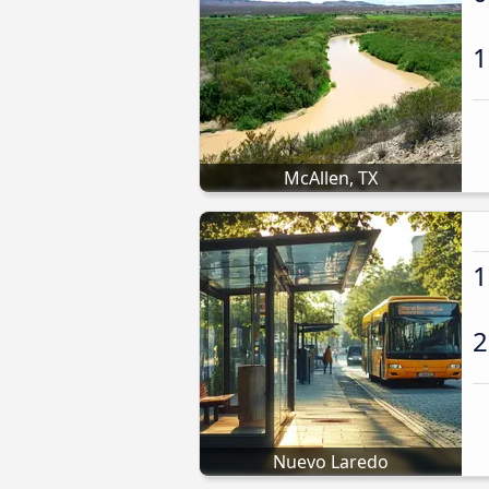
1
McAllen, TX
1
2
Nuevo Laredo