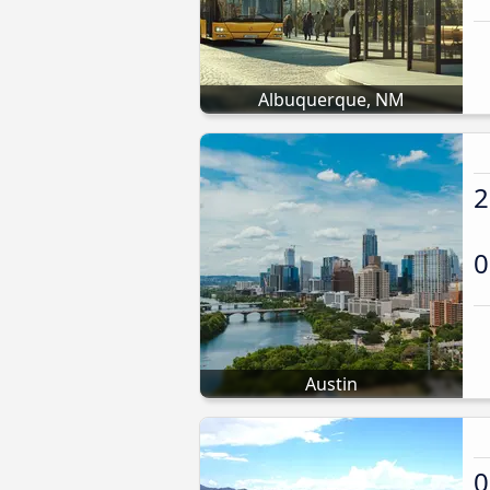
Albuquerque, NM
2
0
Austin
0