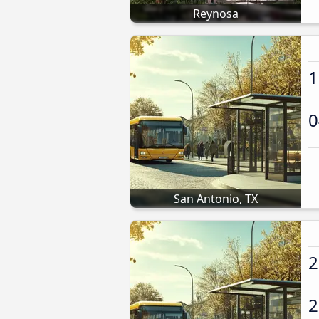
Reynosa
1
0
San Antonio, TX
2
2