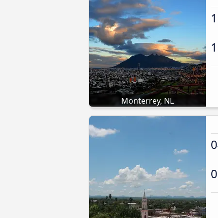
1
1
Monterrey, NL
0
0